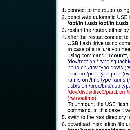
connect to the router using 
deactivate automatic USB 
/opt/init.usb /opt/init.usb
restart the router, either 
after the restart connect t
USB flash drive using co
In case of a failure you n
using command: "
mount
",
/dev/root on / type squashf
none on /dev type devfs (r
proc on /proc type proc (rw
ramfs on /tmp type ramfs (
usbfs on /proc/bus/usb typ
/dev/discs/disc0/part1 on
/
(rw,noatime)
To unmount the USB flash d
command. In this case it w
swith to the root directory "
download installation file