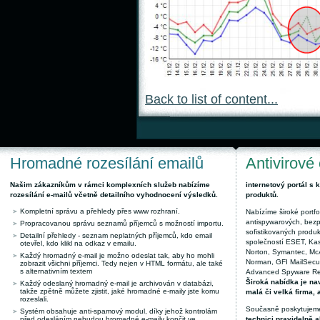
Back to list of content...
Hromadné rozesílání emailů
Antivirové
Našim zákazníkům v rámci komplexních služeb nabízíme
internetový portál s
rozesílání e-mailů včetně detailního vyhodnocení výsledků.
produktů.
Kompletní správu a přehledy přes www rozhraní.
Nabízíme široké portfol
antispywarových, bez
Propracovanou správu seznamů příjemců s možností importu.
sofistikovaných produk
Detailní přehledy - seznam neplatných příjemců, kdo email
společností ESET, Kas
otevřel, kdo klikl na odkaz v emailu.
Norton, Symantec, McAf
Každý hromadný e-mail je možno odeslat tak, aby ho mohli
Norman, GFI MailSecuri
zobrazit všichni příjemci. Tedy nejen v HTML formátu, ale také
s alternativním textem
Advanced Spyware Remo
Široká nabídka je nav
Každý odeslaný hromadný e-mail je archivován v databázi,
takže zpětně můžete zjistit, jaké hromadné e-maily jste komu
malá či velká firma, 
rozeslali.
Současně poskytujeme
Systém obsahuje anti-spamový modul, díky jehož kontrolám
před odesláním nebudou hromadné e-maily končit ve
technici pravidelně a