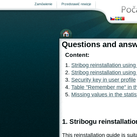
Zamówienie
Przedstawić rewizje
Stacja meteorologiczna
Questions and ans
Content:
Stribog reinstallation using
Stribog reinstallation usi
strona
Security key in user profile
Table "Remember me" in the
Missing values in the stati
1. Stribogu reinstallatio
This r
einstallation guide is sui