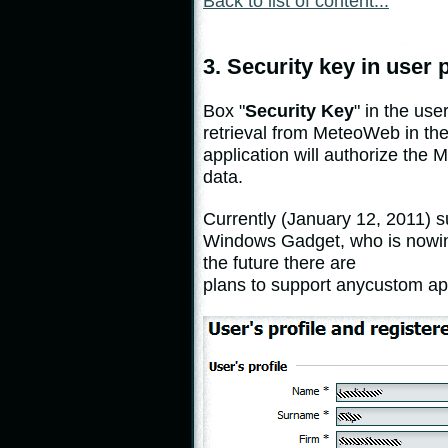
Back to list of content...
3. Security key in user p
Box
"
Security
Key
"
in
the user
retrieval
from
MeteoWeb
in
th
application
will
authorize
the
M
data
.
Currently
(
January 12, 2011
)
s
Windows
Gadget
,
who
is
now
i
the
future there are
plans
to
support
any
custom
ap