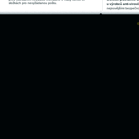
složkách pro nevyžádanou poštu.
u výrobců anti-virov
nejnovějšími bezpečno
©