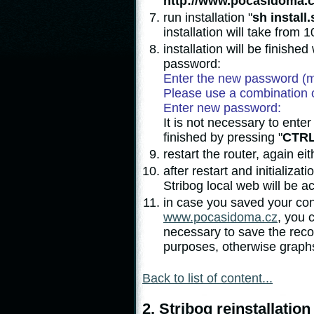
http://www.pocasidoma.cz
run installation "
sh install.
installation will take from
installation will be finishe
password:
Enter the new password (m
Please use a combination 
Enter new password:
It is not necessary to ente
finished by pressing "
CTRL
restart the router, again e
after restart and initializat
Stribog local web will be ac
in case you saved your conf
www.pocasidoma.cz
, you 
necessary to save the reco
purposes, otherwise graphs
Back to list of content...
2. Stribog reinstallatio