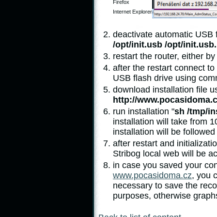
Firefox
Internet Explorer
deactivate automatic USB 
/opt/init.usb /opt/init.usb
restart the router, either 
after the restart connect t
USB flash drive using co
download installation file
http://www.pocasidoma.cz
run installation "
sh /tmp/in
installation will take from
installation will be followe
after restart and initializat
Stribog local web will be ac
in case you saved your conf
www.pocasidoma.cz
, you 
necessary to save the reco
purposes, otherwise graphs