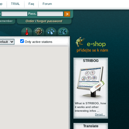
op
TRIAL
Faq
Forum
n
Pass.
emember
Order
/
forgot password
Only active stations
Homepage
STRIBOG
What is STRIBOG, how
it works and other
interesting infos ...
Detail...
Translate