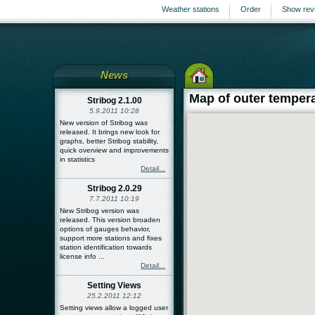
Weather stations
Order
Show rev
News
Map of outer temper
Stribog 2.1.00
5.9.2011 10:28
New version of Stribog was
released. It brings new look for
graphs, better Stribog stability,
quick overview and improvements
in statistics
Detail...
Stribog 2.0.29
7.7.2011 10:19
New Stribog version was
released. This version broaden
options of gauges behavior,
support more stations and fixes
station identification towards
license info ...
Detail...
Setting Views
25.2.2011 12:12
Setting views allow a logged user