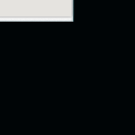
ware na zakázku
t Amenit se od roku 1998 specializuje na zakázkový
ikací na platformách společnosti Microsoft.
ializací je především:
a vývoj databázových aplikací s využitím Microsoft SQL
u
mování a design na platformě Microsoft Office
oint Server
mobilních aplikací pro Windows Mobile
 a vývoj webových aplikací na platformě .NET
ové nadstavby a programování pro Microsoft
nge
tace, poradenství a systémová integrace
rofesionálů Vám rád poskytne podporu, spolupráci a
cnou ruku při řešení Vašich otázek.