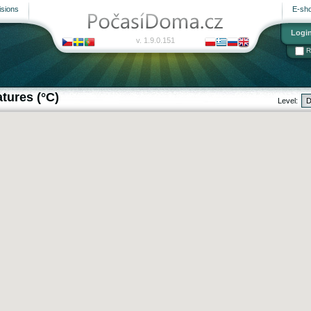
isions
E-sh
Logi
v. 1.9.0.151
R
atures (°C)
Level: