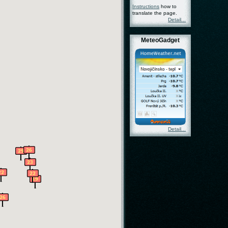
Instructions
how to
translate the page.
Detail...
MeteoGadget
Detail...