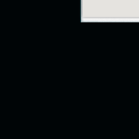
Hromadné rozesílání emai
Našim zákazníkům v rámci komplexních služeb nab
rozesílání e-mailů včetně detailního vyhodnocení vý
Kompletní správu a přehledy přes www rozhraní.
Propracovanou správu seznamů příjemců s možností
Detailní přehledy - seznam neplatných příjemců, kdo
otevřel, kdo klikl na odkaz v emailu.
Každý hromadný e-mail je možno odeslat tak, aby ho
zobrazit všichni příjemci. Tedy nejen v HTML formátu,
s alternativním textem
Každý odeslaný hromadný e-mail je archivován v dat
takže zpětně můžete zjistit, jaké hromadné e-maily j
rozeslali.
Systém obsahuje anti-spamový modul, díky jehož ko
před odesláním nebudou hromadné e-maily končit v
složkách pro nevyžádanou poštu.