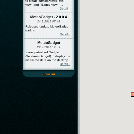
to create custom views "Mini
view" and "Gauge view" ....
Detail...
MeteoGadget - 2.0.0.4
24.2.2011 07:48
Released update MeteoGadget
gadget.
Detail...
MeteoGadget
22.2.2011 12:59
It was published Gadget
(Windows Gadget) to display the
measured data on the desktop
Detail...
Show all