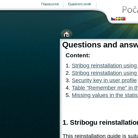
Παραγγελία
Εμφάνιση αναθ.
Μετεωρολογικοί σταθμοί
Questions and ans
Content:
Stribog reinstallation using
Stribog reinstallation usi
σελίδα
Security key in user profile
Table "Remember me" in the
Missing values in the stati
1. Stribogu reinstallatio
This r
einstallation guide is sui