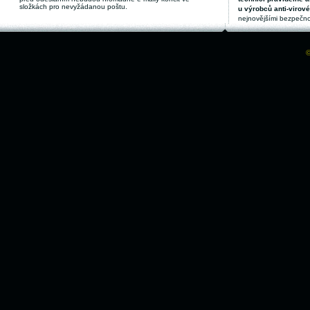
složkách pro nevyžádanou poštu.
u výrobců anti-virov
nejnovějšími bezpečno
©