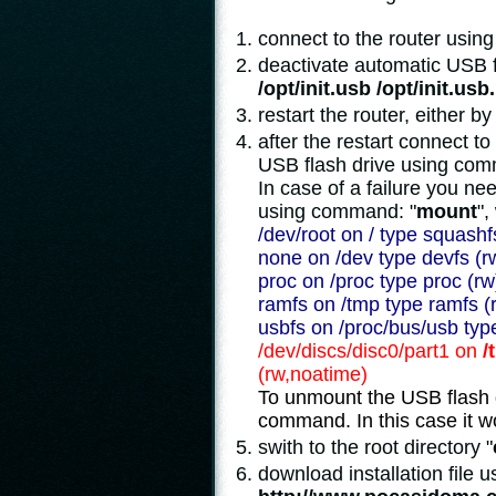
connect to the router using 
deactivate automatic USB 
/opt/init.usb /opt/init.usb
restart the router, either 
after the restart connect t
USB flash drive using co
In case of a failure you n
using command: "
mount
",
/dev/root on / type squashf
none on /dev type devfs (r
proc on /proc type proc (rw
ramfs on /tmp type ramfs (
usbfs on /proc/bus/usb typ
/dev/discs/disc0/part1 on
/
(rw,noatime)
To unmount the USB flash d
command. In this case it w
swith to the root directory "
download installation file