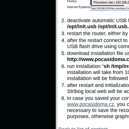
Firefox
Internet Explorer
deactivate automatic USB 
/opt/init.usb /opt/init.usb
restart the router, either 
after the restart connect t
USB flash drive using co
download installation file
http://www.pocasidoma.cz
run installation "
sh /tmp/in
installation will take from
installation will be followe
after restart and initializat
Stribog local web will be ac
in case you saved your conf
www.pocasidoma.cz
, you 
necessary to save the reco
purposes, otherwise graphs