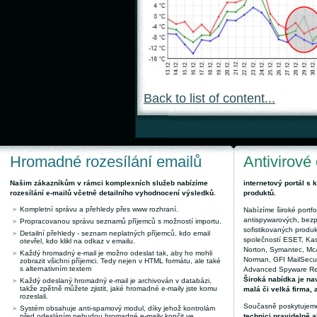
Back to list of content...
Hromadné rozesílání emailů
Antivirové
Našim zákazníkům v rámci komplexních služeb nabízíme
internetový portál s
rozesílání e-mailů včetně detailního vyhodnocení výsledků.
produktů.
Kompletní správu a přehledy přes www rozhraní.
Nabízíme široké portfol
antispywarových, bez
Propracovanou správu seznamů příjemců s možností importu.
sofistikovaných produk
Detailní přehledy - seznam neplatných příjemců, kdo email
společností ESET, Kas
otevřel, kdo klikl na odkaz v emailu.
Norton, Symantec, McAf
Každý hromadný e-mail je možno odeslat tak, aby ho mohli
Norman, GFI MailSecuri
zobrazit všichni příjemci. Tedy nejen v HTML formátu, ale také
s alternativním textem
Advanced Spyware Remo
Široká nabídka je nav
Každý odeslaný hromadný e-mail je archivován v databázi,
takže zpětně můžete zjistit, jaké hromadné e-maily jste komu
malá či velká firma, 
rozeslali.
Současně poskytujeme
Systém obsahuje anti-spamový modul, díky jehož kontrolám
před odesláním nebudou hromadné e-maily končit ve
technici pravidelně a