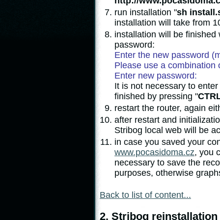
http://www.pocasidoma.cz
run installation "
sh install.
installation will take from
installation will be finishe
password:
Enter the new password (m
Please use a combination 
Enter new password:
It is not necessary to ente
finished by pressing "
CTRL
restart the router, again e
after restart and initializat
Stribog local web will be ac
in case you saved your conf
www.pocasidoma.cz
, you 
necessary to save the reco
purposes, otherwise graphs
Back to list of content...
2. Stribog reinstallatio