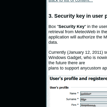
Back to list of content...
3. Security key in user p
Box
"
Security
Key
"
in
the user
retrieval
from
MeteoWeb
in
th
application
will
authorize
the
M
data
.
Currently
(
January 12, 2011
)
s
Windows
Gadget
,
who
is
now
i
the
future there are
plans
to
support
any
custom
ap