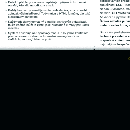
sofistikovaných produk
Detailní přehledy - seznam neplatných příjemců, kdo email
společností ESET, Kas
otevřel, kdo klikl na odkaz v emailu.
Norton, Symantec, McAf
Každý hromadný e-mail je možno odeslat tak, aby ho mohli
Norman, GFI MailSecuri
zobrazit všichni příjemci. Tedy nejen v HTML formátu, ale také
s alternativním textem
Advanced Spyware Remo
Široká nabídka je nav
Každý odeslaný hromadný e-mail je archivován v databázi,
takže zpětně můžete zjistit, jaké hromadné e-maily jste komu
malá či velká firma, 
rozeslali.
Současně poskytujeme
Systém obsahuje anti-spamový modul, díky jehož kontrolám
před odesláním nebudou hromadné e-maily končit ve
technici pravidelně a
složkách pro nevyžádanou poštu.
u výrobců anti-virov
nejnovějšími bezpečno
©