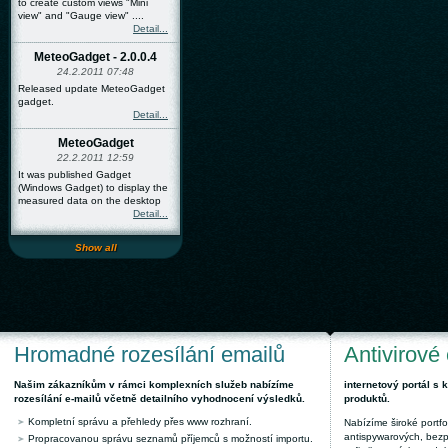
to create custom views "Mini
view" and "Gauge view" ....
Detail...
MeteoGadget - 2.0.0.4
24.2.2011 07:48
Released update MeteoGadget
gadget.
Detail...
MeteoGadget
22.2.2011 12:59
It was published Gadget
(Windows Gadget) to display the
measured data on the desktop
Detail...
Show all
Hromadné rozesílání emailů
Antivirové
Našim zákazníkům v rámci komplexních služeb nabízíme
internetový portál s
rozesílání e-mailů včetně detailního vyhodnocení výsledků.
produktů.
Kompletní správu a přehledy přes www rozhraní.
Nabízíme široké portfol
antispywarových, bez
Propracovanou správu seznamů příjemců s možností importu.