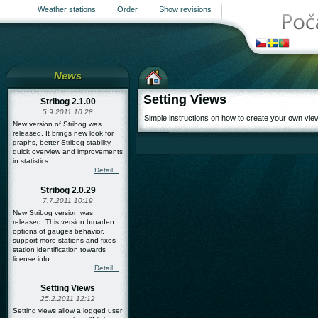
Weather stations
Order
Show revisions
News
Setting Views
Stribog 2.1.00
5.9.2011 10:28
Simple instructions on how to create your own vie
New version of Stribog was
released. It brings new look for
graphs, better Stribog stability,
quick overview and improvements
in statistics
Detail...
Stribog 2.0.29
7.7.2011 10:19
New Stribog version was
released. This version broaden
options of gauges behavior,
support more stations and fixes
station identification towards
license info ...
Detail...
Setting Views
25.2.2011 12:12
Setting views allow a logged user