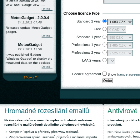
to create custom views "Mini
view" and "Gauge view" ....
Detail...
Choose licence type
MeteoGadget - 2.0.0.4
Standard 2 year
24.2.2011 07:48
Released update MeteoGadget
Free
gadget.
Detail...
Standard 1 year
MeteoGadget
Professional 1 year
22.2.2011 12:59
Professional 2 year
It was published Gadget
(Windows Gadget) to display the
LAA 2 years
measured data on the desktop
Detail...
Licence agreement
Show
licence agreem
Show all
Hromadné rozesílání emailů
Antivirové
Našim zákazníkům v rámci komplexních služeb nabízíme
internetový portál s
rozesílání e-mailů včetně detailního vyhodnocení výsledků.
produktů.
Kompletní správu a přehledy přes www rozhraní.
Nabízíme široké portfol
antispywarových, bez
Propracovanou správu seznamů příjemců s možností importu.