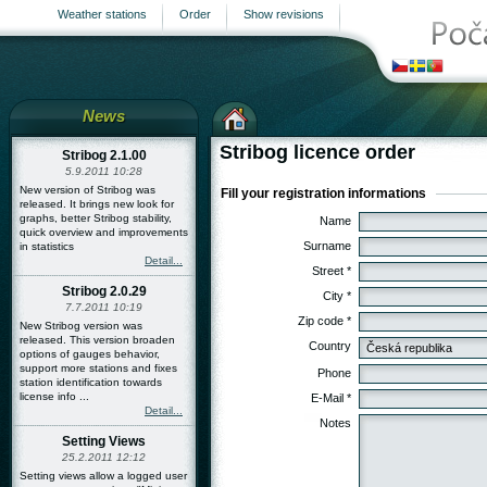
Weather stations
Order
Show revisions
News
Stribog licence order
Stribog 2.1.00
5.9.2011 10:28
New version of Stribog was
Fill your registration informations
released. It brings new look for
graphs, better Stribog stability,
Name
quick overview and improvements
Surname
in statistics
Detail...
Street
*
Stribog 2.0.29
City
*
7.7.2011 10:19
Zip code
*
New Stribog version was
released. This version broaden
Country
options of gauges behavior,
support more stations and fixes
Phone
station identification towards
license info ...
E-Mail
*
Detail...
Notes
Setting Views
25.2.2011 12:12
Setting views allow a logged user