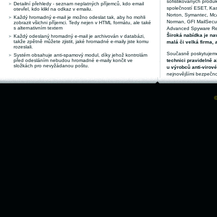
sofistikovaných produk
Detailní přehledy - seznam neplatných příjemců, kdo email
společností ESET, Kas
otevřel, kdo klikl na odkaz v emailu.
Norton, Symantec, McAf
Každý hromadný e-mail je možno odeslat tak, aby ho mohli
Norman, GFI MailSecuri
zobrazit všichni příjemci. Tedy nejen v HTML formátu, ale také
s alternativním textem
Advanced Spyware Remo
Široká nabídka je nav
Každý odeslaný hromadný e-mail je archivován v databázi,
takže zpětně můžete zjistit, jaké hromadné e-maily jste komu
malá či velká firma, 
rozeslali.
Současně poskytujeme
Systém obsahuje anti-spamový modul, díky jehož kontrolám
před odesláním nebudou hromadné e-maily končit ve
technici pravidelně a
složkách pro nevyžádanou poštu.
u výrobců anti-virov
nejnovějšími bezpečno
©