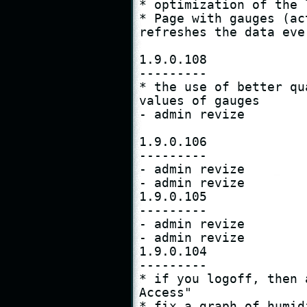
* optimization of the 
* Page with gauges (ac
refreshes the data eve
1.9.0.108

---------

* the use of better qu
values ​​of gauges

- admin revize

1.9.0.106

---------

- admin revize

- admin revize

1.9.0.105

---------

- admin revize

- admin revize

1.9.0.104

---------

* if you logoff, then 
Access"

* fix a graph of humid