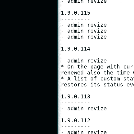
- admin revize

1.9.0.115

---------

- admin revize

- admin revize

- admin revize

1.9.0.114

---------

- admin revize

* On the page with cur
renewed also the time 
* A list of custom sta
restores its status ev
1.9.0.113

---------

- admin revize

1.9.0.112

---------

- admin revize
