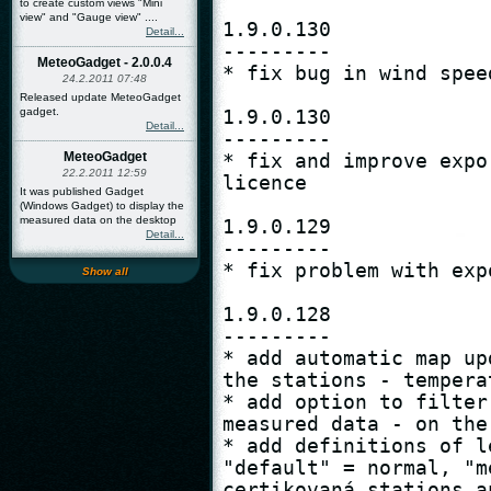
to create custom views "Mini
view" and "Gauge view" ....
1.9.0.130

Detail...
---------

MeteoGadget - 2.0.0.4
* fix bug in wind spee
24.2.2011 07:48
Released update MeteoGadget
gadget.
1.9.0.130

Detail...
---------

MeteoGadget
* fix and improve expo
22.2.2011 12:59
licence

It was published Gadget
(Windows Gadget) to display the
measured data on the desktop
1.9.0.129

Detail...
---------

* fix problem with exp
Show all
1.9.0.128

---------

* add automatic map up
the stations - tempera
* add option to filter
measured data - on the
* add definitions of l
"default" = normal, "m
certikovaná stations a