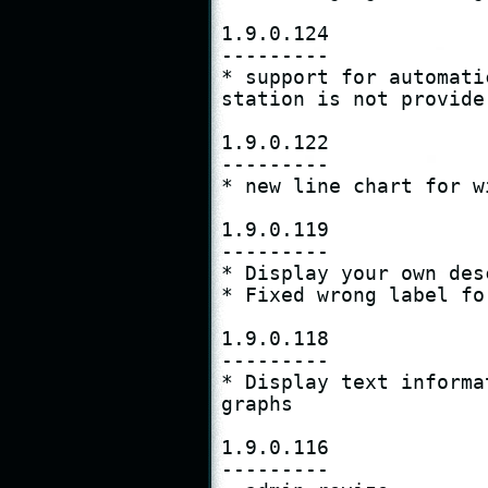
1.9.0.124

---------

* support for automati
station is not provide

1.9.0.122

---------

* new line chart for wi
1.9.0.119

---------

* Display your own des
* Fixed wrong label fo
1.9.0.118

---------

* Display text informa
graphs

1.9.0.116

---------
