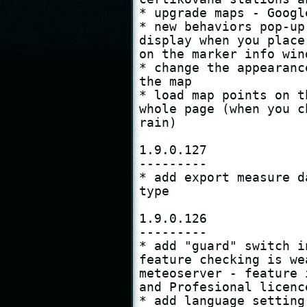
* upgrade maps - Google
* new behaviors pop-up
display when you place
on the marker info win
* change the appearanc
the map

* load map points on t
whole page (when you c
rain)

1.9.0.127

---------

* add export measure d
type

1.9.0.126

---------

* add "guard" switch i
feature checking is we
meteoserver - feature 
and Profesional licence
* add language setting