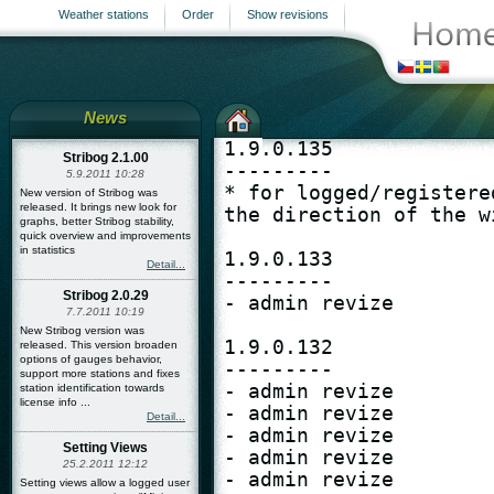
Weather stations
Order
Show revisions
News
1.9.0.135

Stribog 2.1.00
---------

5.9.2011 10:28
* for logged/registere
New version of Stribog was
released. It brings new look for
the direction of the wi
graphs, better Stribog stability,
quick overview and improvements
in statistics
1.9.0.133

Detail...
---------

Stribog 2.0.29
- admin revize

7.7.2011 10:19
New Stribog version was
1.9.0.132

released. This version broaden
options of gauges behavior,
---------

support more stations and fixes
- admin revize

station identification towards
license info ...
- admin revize

Detail...
- admin revize

Setting Views
- admin revize

25.2.2011 12:12
- admin revize

Setting views allow a logged user