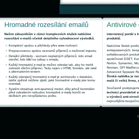
Hromadné rozesílání emailů
Antivirové
Našim zákazníkům v rámci komplexních služeb nabízíme
internetový portál s
rozesílání e-mailů včetně detailního vyhodnocení výsledků.
produktů.
Kompletní správu a přehledy přes www rozhraní.
Nabízíme široké portfol
antispywarových, bez
Propracovanou správu seznamů příjemců s možností importu.
sofistikovaných produk
Detailní přehledy - seznam neplatných příjemců, kdo email
společností ESET, Kas
otevřel, kdo klikl na odkaz v emailu.
Norton, Symantec, McAf
Každý hromadný e-mail je možno odeslat tak, aby ho mohli
Norman, GFI MailSecuri
zobrazit všichni příjemci. Tedy nejen v HTML formátu, ale také
s alternativním textem
Advanced Spyware Remo
Široká nabídka je nav
Každý odeslaný hromadný e-mail je archivován v databázi,
takže zpětně můžete zjistit, jaké hromadné e-maily jste komu
malá či velká firma, 
rozeslali.
Současně poskytujeme
Systém obsahuje anti-spamový modul, díky jehož kontrolám
před odesláním nebudou hromadné e-maily končit ve
technici pravidelně a
složkách pro nevyžádanou poštu.
u výrobců anti-virov
nejnovějšími bezpečno
©