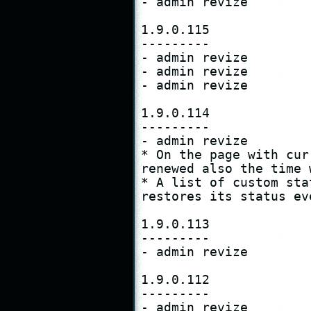
- admin revize

1.9.0.115

---------

- admin revize

- admin revize

- admin revize

1.9.0.114

---------

- admin revize

* On the page with cur
renewed also the time 
* A list of custom sta
restores its status ev
1.9.0.113

---------

- admin revize

1.9.0.112

---------

- admin revize
