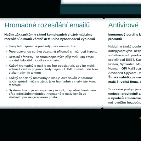
Hromadné rozesílání emailů
Antivirové
Našim zákazníkům v rámci komplexních služeb nabízíme
internetový portál s
rozesílání e-mailů včetně detailního vyhodnocení výsledků.
produktů.
Kompletní správu a přehledy přes www rozhraní.
Nabízíme široké portfol
antispywarových, bez
Propracovanou správu seznamů příjemců s možností importu.
sofistikovaných produk
Detailní přehledy - seznam neplatných příjemců, kdo email
společností ESET, Kas
otevřel, kdo klikl na odkaz v emailu.
Norton, Symantec, McAf
Každý hromadný e-mail je možno odeslat tak, aby ho mohli
Norman, GFI MailSecuri
zobrazit všichni příjemci. Tedy nejen v HTML formátu, ale také
s alternativním textem
Advanced Spyware Remo
Široká nabídka je nav
Každý odeslaný hromadný e-mail je archivován v databázi,
takže zpětně můžete zjistit, jaké hromadné e-maily jste komu
malá či velká firma, 
rozeslali.
Současně poskytujeme
Systém obsahuje anti-spamový modul, díky jehož kontrolám
před odesláním nebudou hromadné e-maily končit ve
technici pravidelně a
složkách pro nevyžádanou poštu.
u výrobců anti-virov
nejnovějšími bezpečno
©