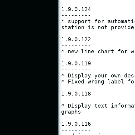
1.9.0.124

---------

* support for automati
station is not provide

1.9.0.122

---------

* new line chart for wi
1.9.0.119

---------

* Display your own des
* Fixed wrong label fo
1.9.0.118

---------

* Display text informa
graphs

1.9.0.116

---------
