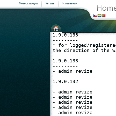
Метеостанции
Купить
Изменения
1.9.0.135

---------

* for logged/registere
the direction of the wi
1.9.0.133

страница
---------

- admin revize

1.9.0.132

---------

- admin revize

- admin revize

- admin revize

- admin revize

- admin revize
