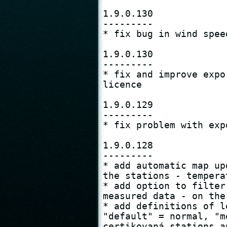
1.9.0.130

---------

* fix bug in wind spee
1.9.0.130

---------

* fix and improve expo
licence

1.9.0.129

---------

* fix problem with exp
1.9.0.128

---------

* add automatic map up
the stations - tempera
* add option to filter
measured data - on the
* add definitions of l
"default" = normal, "m
certikovaná stations a