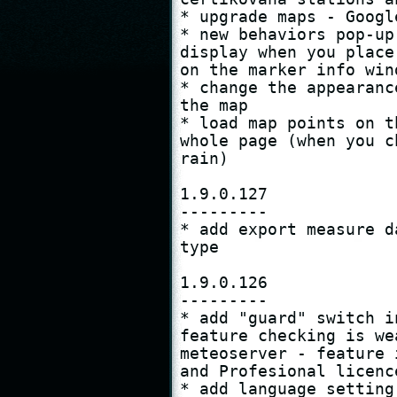
* upgrade maps - Google
* new behaviors pop-up
display when you place
on the marker info win
* change the appearanc
the map

* load map points on t
whole page (when you c
rain)

1.9.0.127

---------

* add export measure d
type

1.9.0.126

---------

* add "guard" switch i
feature checking is we
meteoserver - feature 
and Profesional licence
* add language setting