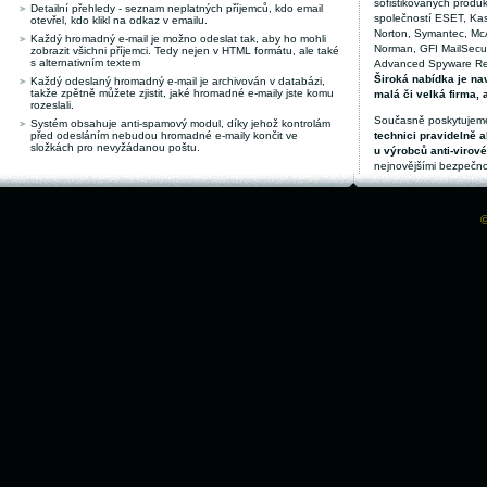
sofistikovaných produk
Detailní přehledy - seznam neplatných příjemců, kdo email
společností ESET, Kas
otevřel, kdo klikl na odkaz v emailu.
Norton, Symantec, McAf
Každý hromadný e-mail je možno odeslat tak, aby ho mohli
Norman, GFI MailSecuri
zobrazit všichni příjemci. Tedy nejen v HTML formátu, ale také
s alternativním textem
Advanced Spyware Remo
Široká nabídka je nav
Každý odeslaný hromadný e-mail je archivován v databázi,
takže zpětně můžete zjistit, jaké hromadné e-maily jste komu
malá či velká firma, 
rozeslali.
Současně poskytujeme
Systém obsahuje anti-spamový modul, díky jehož kontrolám
před odesláním nebudou hromadné e-maily končit ve
technici pravidelně a
složkách pro nevyžádanou poštu.
u výrobců anti-virov
nejnovějšími bezpečno
©