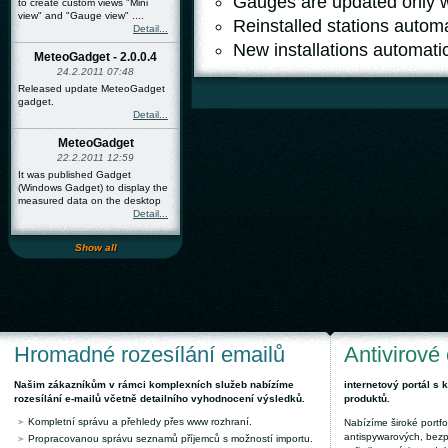
Gauges are updated only w
to create custom views "Mini
view" and "Gauge view" ....
Reinstalled stations automa
Detail...
New installations automatic
MeteoGadget - 2.0.0.4
24.2.2011 07:48
Released update MeteoGadget
gadget.
Detail...
MeteoGadget
22.2.2011 12:59
It was published Gadget
(Windows Gadget) to display the
measured data on the desktop
Detail...
Show all
Hromadné rozesílání emailů
Antivirové
Našim zákazníkům v rámci komplexních služeb nabízíme
internetový portál s
rozesílání e-mailů včetně detailního vyhodnocení výsledků.
produktů.
Kompletní správu a přehledy přes www rozhraní.
Nabízíme široké portfol
antispywarových, bez
Propracovanou správu seznamů příjemců s možností importu.