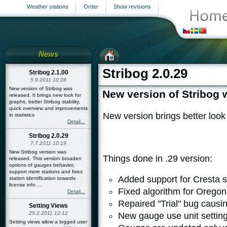
Weather stations
Order
Show revisions
News
Stribog 2.0.29
Stribog 2.1.00
5.9.2011 10:28
New version of Stribog was
New version of Stribog 
released. It brings new look for
graphs, better Stribog stability,
quick overview and improvements
New version brings better look
in statistics
Detail...
Stribog 2.0.29
7.7.2011 10:19
New Stribog version was
Things done in .29 version:
released. This version broaden
options of gauges behavior,
support more stations and fixes
Added support for Cresta s
station identification towards
license info ...
Fixed algorithm for Oregon
Detail...
Repaired "Trial" bug causin
Setting Views
25.2.2011 12:12
New gauge use unit settin
Setting views allow a logged user