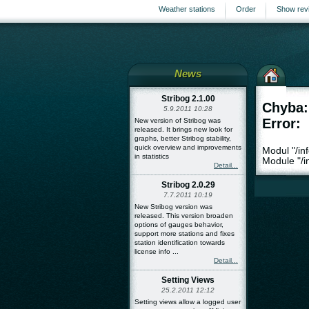
Weather stations
Order
Show rev
News
Stribog 2.1.00
Chyba:
5.9.2011 10:28
Error:
New version of Stribog was
released. It brings new look for
graphs, better Stribog stability,
quick overview and improvements
Modul "/in
in statistics
Module "/in
Detail...
Stribog 2.0.29
7.7.2011 10:19
New Stribog version was
released. This version broaden
options of gauges behavior,
support more stations and fixes
station identification towards
license info ...
Detail...
Setting Views
25.2.2011 12:12
Setting views allow a logged user