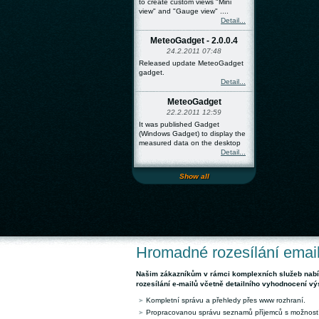
to create custom views "Mini
view" and "Gauge view" ....
Detail...
MeteoGadget - 2.0.0.4
24.2.2011 07:48
Released update MeteoGadget
gadget.
Detail...
MeteoGadget
22.2.2011 12:59
It was published Gadget
(Windows Gadget) to display the
measured data on the desktop
Detail...
Show all
Hromadné rozesílání emai
Našim zákazníkům v rámci komplexních služeb nab
rozesílání e-mailů včetně detailního vyhodnocení vý
Kompletní správu a přehledy přes www rozhraní.
Propracovanou správu seznamů příjemců s možností