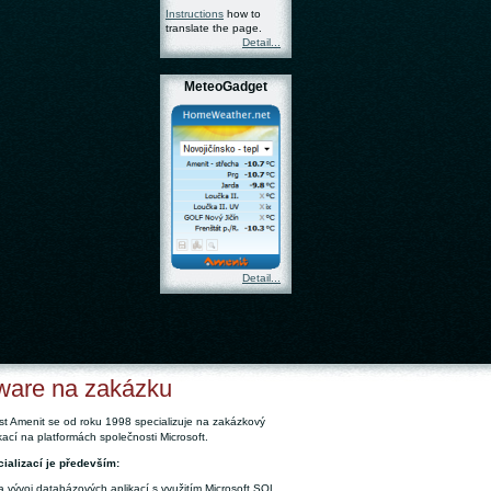
Instructions
how to
translate the page.
Detail...
MeteoGadget
Detail...
ware na zakázku
t Amenit se od roku 1998 specializuje na zakázkový
ikací na platformách společnosti Microsoft.
ializací je především:
a vývoj databázových aplikací s využitím Microsoft SQL