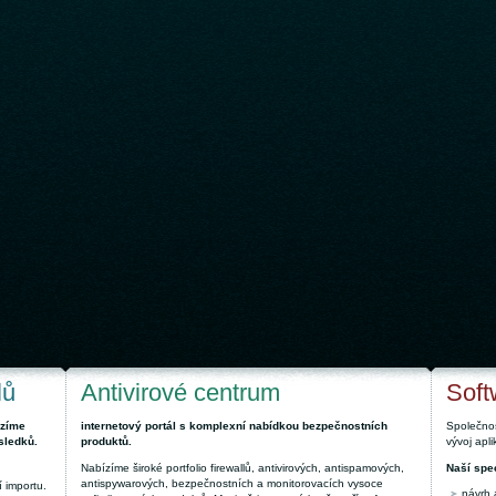
lů
Antivirové centrum
Soft
ízíme
internetový portál s komplexní nabídkou bezpečnostních
Společnos
sledků.
produktů.
vývoj apl
Nabízíme široké portfolio firewallů, antivirových, antispamových,
Naší spec
antispywarových, bezpečnostních a monitorovacích vysoce
 importu.
návrh 