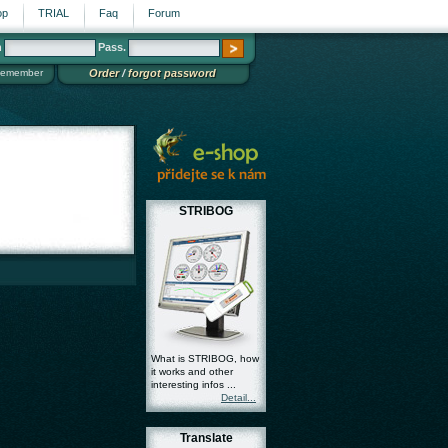
op
TRIAL
Faq
Forum
n
Pass.
emember
Order
/
forgot password
STRIBOG
What is STRIBOG, how
it works and other
interesting infos ...
Detail...
Translate