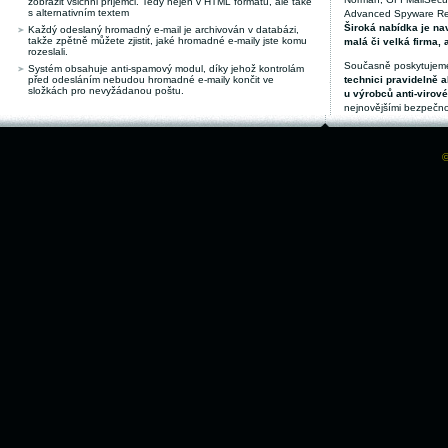
zobrazit všichni příjemci. Tedy nejen v HTML formátu, ale také
s alternativním textem
Advanced Spyware Remo
Široká nabídka je nav
Každý odeslaný hromadný e-mail je archivován v databázi,
takže zpětně můžete zjistit, jaké hromadné e-maily jste komu
malá či velká firma, 
rozeslali.
Současně poskytujeme
Systém obsahuje anti-spamový modul, díky jehož kontrolám
před odesláním nebudou hromadné e-maily končit ve
technici pravidelně a
složkách pro nevyžádanou poštu.
u výrobců anti-virov
nejnovějšími bezpečno
©