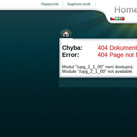
Παραγγελία
Εμφάνιση αναθ.
Μετεωρολογικοί σταθμοί
Chyba:
404 Dokument
Error:
404 Page not 
Modul "/upg_2_1_00" není dostupný.
Module "/upg_2_1_00" not available.
σελίδα