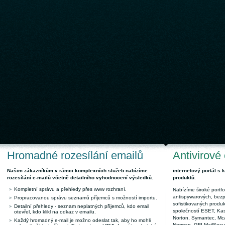
Hromadné rozesílání emailů
Antivirové
Našim zákazníkům v rámci komplexních služeb nabízíme
internetový portál s
rozesílání e-mailů včetně detailního vyhodnocení výsledků.
produktů.
Kompletní správu a přehledy přes www rozhraní.
Nabízíme široké portfol
antispywarových, bez
Propracovanou správu seznamů příjemců s možností importu.
sofistikovaných produk
Detailní přehledy - seznam neplatných příjemců, kdo email
společností ESET, Kas
otevřel, kdo klikl na odkaz v emailu.
Norton, Symantec, McAf
Každý hromadný e-mail je možno odeslat tak, aby ho mohli
Norman, GFI MailSecuri