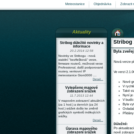
Meteostanice
Objednávka
Zobrazit 
Aktuality
Stribog 
Stribog důležité novinky a
informace
20.2.2014 12:58
Byla zveře
Novinky ve Stribogu - nová
stabilní "bezflešková" verze,
Nová verze p
firmware routerů, možnosti verze
Professional, další podporované
routery, venkovní IP
Ve verzi 2.1.
stránka
meteostanice Giom3000 ....
Detail...
Nové gr
V rychl
Vylepšeno mapové
Také st
zobrazení srážek
Nyní je
11.7.2013 12:44
V budící
V mapovém zobrazení aktuálních
Byla vy
(za 1 hod.) a denních (za 24
hod.) srážek došlo ke změně
Ovladač
grafických symbolů indikujících
Přidány
srážky.
Detail...
Důležité:
Po aktualizac
Úprava mapového
zobrazení srážek
nově zobrazov