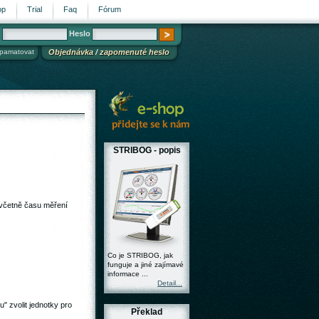
op
Trial
Faq
Fórum
n
Heslo
pamatovat
Objednávka
/
zapomenuté heslo
STRIBOG - popis
 včetně času měření
Co je STRIBOG, jak
funguje a jiné zajímavé
informace ...
Detail...
u"
zvolit jednotky pro
Překlad