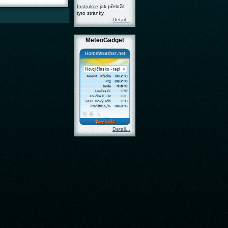
Instrukce
jak přeložit
tyto stránky.
Detail...
MeteoGadget
Detail...