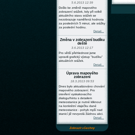
5.6.2013 12:39
Došlo ke změně mapového
zobrazení srážek, kdy při volbě
aktuálního stavu srážek se
nezobrazuje naměřená hodnota
za posledních 5 minut, ale srážky
za poslední hodinu.
Detail...
Změna v zobrazení budíku
deště
3.6.2013 12:17
Pro větší přehlednost jsme
upravili grafický výstup "budíku"
aktuálních srážek.
Detail...
Úprava mapového
zobrazení
18.3.2013 09:53
Dnes bylo aktualizováno chování
mapového zobrazení. Pro
otevření vyskakovacího
dialogu/hintu s detailem
meteostanice je nutné kliknout
na konkrétní vlaječku dané
meteostanice - pohyb myší nad
stanicí již nevyvolá žádnou akci.
Detail...
Zobrazit všechny