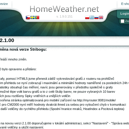
revize
E-sh
Logi
v. 1.9.0.151
Za
2.1.00
jněna nová verze Stribogu:
řináší mnoho změn.
00 bylo opraveno a přidáno:
afy, pomocí HTML5 jsme přenesli zátěž vykreslování grafů z routeru na prohlížeč
ém přehledu se nyní zobrazují i maximální a minimální hodnoty naměřené za posledních 24h
atistiky obsahují čas měření, navíc jsou generovány v předstihu společně s grafy
 možné lépe volit barvu grafů a to z celé škály barev, ne pouze vybraných 10 barev
ch jsou rozlišeny šipky vnitřních a vnějších veličin
tvořena stránka optimalizovaná pro mobilní zařízení na http://myrouter:8081/mobile/
 pro CM2000 nyní měří hodnoty dvakrát ihned za sebou pro vyloučení chyb v komunikaci
 další veličiny do rychlého přehledu (Spodní hranice mraků, HeatIndex a Pocitová teplota)
i na novou verzi 2.1.00 doporučujeme v lokální administraci, sekci
"Nastavení" - "Správa web
ané veličiny a uložit nastavení.