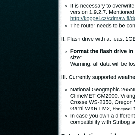
It is necessary to overwrit
version 1.9.2.7. Mentione
http://koppel.cz/cdmawifi/
The router needs to be con
II. Flash drive with at least 
Format the flash drive i
size“
Warning: all data will be lo
III. Currently supported weathe
National Geographic 265
ClimeMET CM2000, Viking 
Crosse WS-2350, Oregon
Garni WXR LM2,
Honeywell
In case you own a different
compatibility with Stribog 