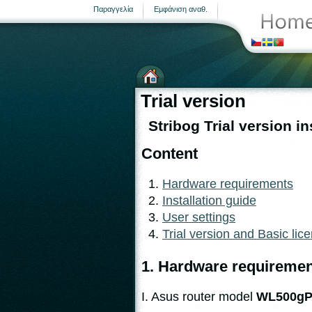
Παραγγελία
Εμφάνιση αναθ.
Μετεωρολογικοί σταθμοί
Trial version
Stribog Trial version in
Content
σελίδα
Hardware requirements
Installation guide
User settings
Trial version and Basic lic
1. Hardware requiremen
I. Asus router model
WL500g