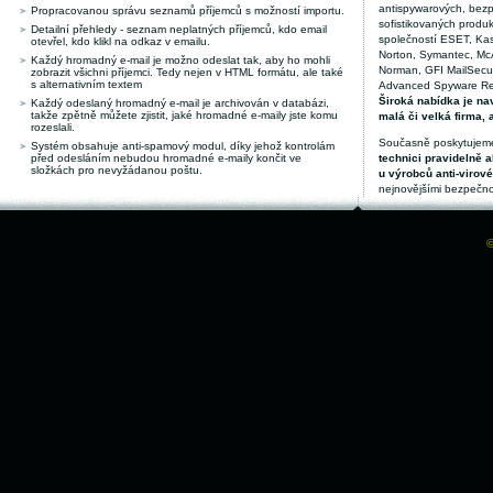
antispywarových, bez
Propracovanou správu seznamů příjemců s možností importu.
sofistikovaných produk
Detailní přehledy - seznam neplatných příjemců, kdo email
společností ESET, Kas
otevřel, kdo klikl na odkaz v emailu.
Norton, Symantec, McAf
Každý hromadný e-mail je možno odeslat tak, aby ho mohli
Norman, GFI MailSecuri
zobrazit všichni příjemci. Tedy nejen v HTML formátu, ale také
s alternativním textem
Advanced Spyware Remo
Široká nabídka je nav
Každý odeslaný hromadný e-mail je archivován v databázi,
takže zpětně můžete zjistit, jaké hromadné e-maily jste komu
malá či velká firma, 
rozeslali.
Současně poskytujeme
Systém obsahuje anti-spamový modul, díky jehož kontrolám
před odesláním nebudou hromadné e-maily končit ve
technici pravidelně a
složkách pro nevyžádanou poštu.
u výrobců anti-virov
nejnovějšími bezpečno
©