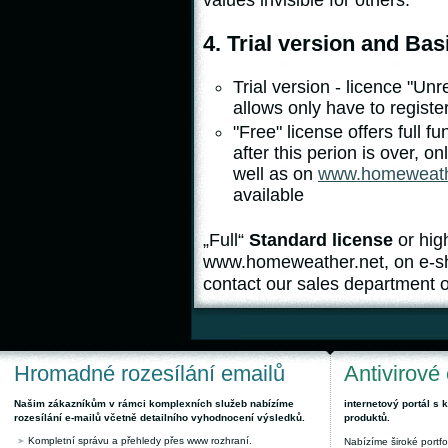
values invisible for others.
4. Trial version and Bas
Trial version - licence "Unr
allows only have to register
"Free" license offers full f
after this perion is over, o
well as on
www.homeweath
available
„Full“
Standard license
or hig
www.homeweather.net, on e-
contact our sales department
Hromadné rozesílání emailů
Antivirové
Našim zákazníkům v rámci komplexních služeb nabízíme
internetový portál s
rozesílání e-mailů včetně detailního vyhodnocení výsledků.
produktů.
Kompletní správu a přehledy přes www rozhraní.
Nabízíme široké portfol