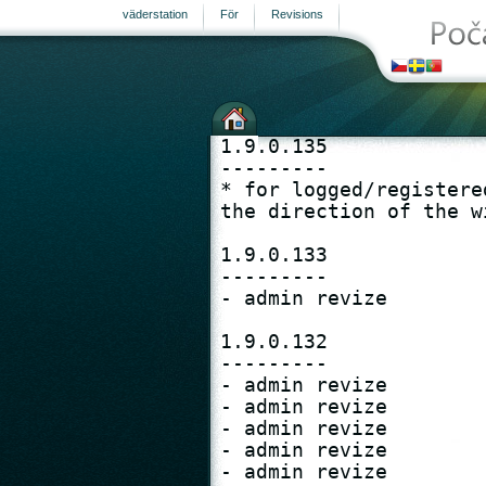
väderstation
För
Revisions
1.9.0.135

---------

* for logged/registere
the direction of the wi
1.9.0.133

---------

- admin revize

1.9.0.132

---------

- admin revize

- admin revize

- admin revize

- admin revize

- admin revize
