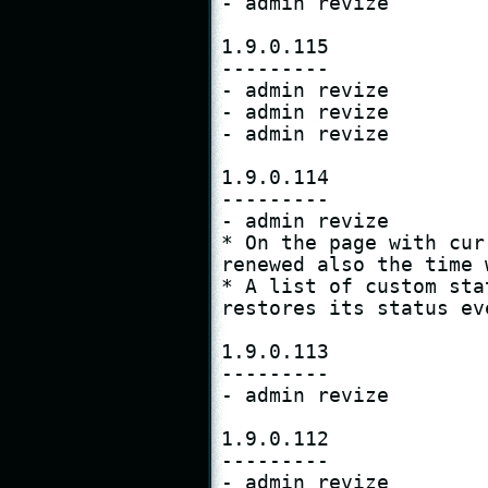
- admin revize

1.9.0.115

---------

- admin revize

- admin revize

- admin revize

1.9.0.114

---------

- admin revize

* On the page with cur
renewed also the time 
* A list of custom sta
restores its status ev
1.9.0.113

---------

- admin revize

1.9.0.112

---------

- admin revize
