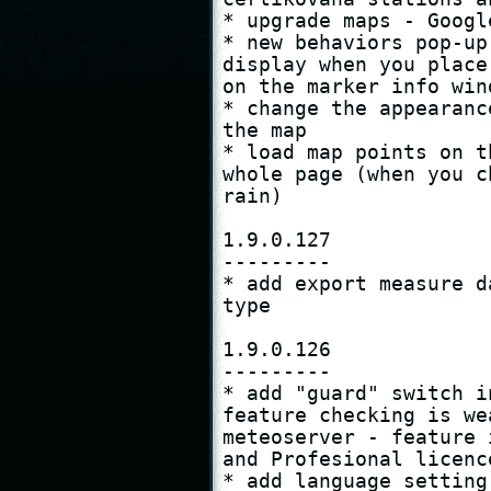
* upgrade maps - Google
* new behaviors pop-up
display when you place
on the marker info win
* change the appearanc
the map

* load map points on t
whole page (when you c
rain)

1.9.0.127

---------

* add export measure d
type

1.9.0.126

---------

* add "guard" switch i
feature checking is we
meteoserver - feature 
and Profesional licence
* add language setting