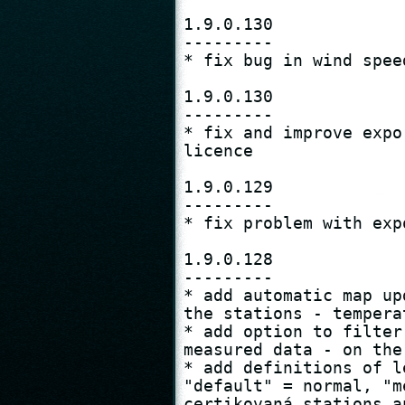
1.9.0.130

---------

* fix bug in wind spee
1.9.0.130

---------

* fix and improve expo
licence

1.9.0.129

---------

* fix problem with exp
1.9.0.128

---------

* add automatic map up
the stations - tempera
* add option to filter
measured data - on the
* add definitions of l
"default" = normal, "m
certikovaná stations a