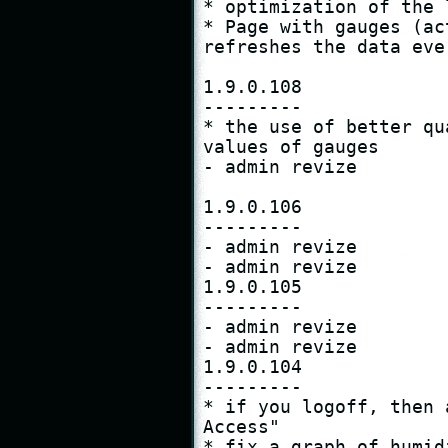
* optimization of the 
* Page with gauges (ac
refreshes the data eve
1.9.0.108

---------

* the use of better qu
values ​​of gauges

- admin revize

1.9.0.106

---------

- admin revize

- admin revize

1.9.0.105

---------

- admin revize

- admin revize

1.9.0.104

---------

* if you logoff, then 
Access"

* fix a graph of humid