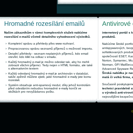
Hromadné rozesílání emailů
Antivirové
Našim zákazníkům v rámci komplexních služeb nabízíme
internetový portál s
rozesílání e-mailů včetně detailního vyhodnocení výsledků.
produktů.
Kompletní správu a přehledy přes www rozhraní.
Nabízíme široké portfol
antispywarových, bez
Propracovanou správu seznamů příjemců s možností importu.
sofistikovaných produk
Detailní přehledy - seznam neplatných příjemců, kdo email
společností ESET, Kas
otevřel, kdo klikl na odkaz v emailu.
Norton, Symantec, McAf
Každý hromadný e-mail je možno odeslat tak, aby ho mohli
Norman, GFI MailSecuri
zobrazit všichni příjemci. Tedy nejen v HTML formátu, ale také
s alternativním textem
Advanced Spyware Remo
Široká nabídka je nav
Každý odeslaný hromadný e-mail je archivován v databázi,
takže zpětně můžete zjistit, jaké hromadné e-maily jste komu
malá či velká firma, 
rozeslali.
Současně poskytujeme
Systém obsahuje anti-spamový modul, díky jehož kontrolám
před odesláním nebudou hromadné e-maily končit ve
technici pravidelně a
složkách pro nevyžádanou poštu.
u výrobců anti-virov
nejnovějšími bezpečno
©