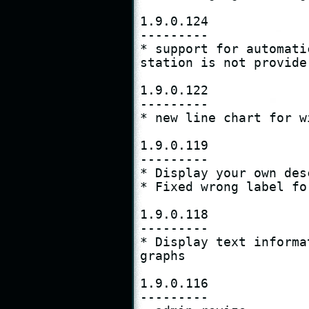
1.9.0.124

---------

* support for automati
station is not provide

1.9.0.122

---------

* new line chart for wi
1.9.0.119

---------

* Display your own des
* Fixed wrong label fo
1.9.0.118

---------

* Display text informa
graphs

1.9.0.116

---------
