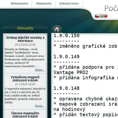
Meteostanice
Objednávka
Zobrazit revize
Aktuality
1.9.0.150
---------
* změněno grafické zobrazení na mapě srážek

1.9.0.149
---------
* přidána podpora pro intenzitu srážek u stanice Davis Vantage PRO2
* přidána infografika do budíků s aktuálními hodnotami

1.9.0.148
---------
* opravena chybně ukazující ručička v budíku srážek
* mapové zobrazení srážek změněno z 5 minutového intervalu na hodinový
* přidán textový popisek srážek v hintu nad symbolem srážek na mapě
* přepracován model zobrazování ikon srážek

1.9.0.147
---------
* upraveno vykreslení budíku z množstvím srážek za 24 hodin. Aktuální hodnota je počítána z posledních 60 minut, zelená hodnota za posledních 12 hodin

1.9.0.144
---------
- admin revize
* Zrychleno zobrazení průběhu načítání dat po kliknutí na vlaječku – ať to nevypadá, že se nic neděje
* Nastaveno explicitní „kešování“ teplotních vlaječek na 120 dní – prohlížeč nebude vlaječky stahovat pořád dokola
* Nastaveno kešování vlaječek teplot na serveru – nebudou se stále načítat z disku, ale uloží se do aplikační paměti = rychlejší zobrazení na klientovi
- admin revize

1.9.0.139
---------
* zobrazení síly a směru větru na mapě je provedeno pomocí nového symbolu

1.9.0.135
---------
* pro přihlášené/registrované uživatele je k dispozici nový graf se směrem větru

1.9.0.133
---------
- admin revize

1.9.0.132
---------
- admin revize
- admin revize
- admin revize
- admin revize
- admin revize

1.9.0.131
---------
* opraven sloupcový graf s průměrnou a maximální rychlostí větru 

1.9.0.130
---------
* oprava a vylepšení funkčnosti exportu naměřených data - Professional licence

1.9.0.129
---------
* oprava problémů s exportem data u professional licence

1.9.0.128
---------
* přidána automatická aktualizace mapy každých 5 minut se zobrazenými stanicemi - teplota, vítr, déšť
* přidána možnost filtrovat stanice podle kvality naměřených dat - na úvodní stránce s mapou
* přidána definice úrovní přesnosti meteo stanic: "default" = běžná, "medium" = certifikovaná stanice, "high" = certikovaná stanice a certifikovaná instalace
* přepracovány mapy - přechod na Google API3
* nové chování vyskakovacího okna na mapě - automatické zobrazení při najetí myši na značku, kliknutím na značku se info okno "připíchne" k mapě
* změna vzhledu info okna nad značkou na mapě
* načítání mapových bodů na pozadí bez nutnosti načítat celou stránku (při změně zobrazení - teplota, vítr, déšť)

1.9.0.127
---------
* pro licence typu "Professional" je nyní dostupný export naměřených dat

1.9.0.126
---------
* pro licence Standard a Profesional je v profilu (nastavení dané stanice) možnost zapnout "hlídače", který upozorní na výpadek meteostanice = neodesílání dat
* v uživatelském profilu je možnost zvolit si jazyk

1.9.0.125
---------
* do administrace vlastních "budíkových" pohledů byla přidána podpora pro dodatečné čidla teplot a vlhkosti a také pro nárazy větru a rosný bod
* ve vlastním "budíkovém" pohledu je již možný "proklik" na příslušný graf a byla také přidána grafika pro nápovědu a historii

1.9.0.124
---------
* podpora pro automatický výpočet rosného bodu, pokud jej stanice neposkytuje
- admin revize
- admin revize

1.9.0.123
---------
* podpora pro libovolné množství vlhkostních čidel
* podpora pro libovolné množství teplotních čidel

1.9.0.122
---------
* nové čárové grafy pro nárazy větru
- admin revize

1.9.0.121
---------
* podpora pro dodatečné teplotní čidla

1.9.0.120
---------
* oprava chybových zpráv při validací formuláře s objednávkou
- admin revize
- admin revize

1.9.0.119
---------
* zobrazení vlastního popisu čidla v grafu
* opraven chybný popisek u statistiky vnitřních grafů
- admin revize

1.9.0.118
---------
* zobrazení informačního textu v případě neexistence dat pro grafy

1.9.0.117
---------
- admin revize

1.9.0.116
---------
* oprava/změna čárových grafů = přesnější výpis časové osy, ostřejší grafika, tooltipy

1.9.0.115
---------
- admin revize
- admin revize
- admin revize

1.9.0.114
---------
- admin revize
* na stránce s aktuálními daty se již automaticky obnovuje také čas kdy došlo k poslednímu načtení dat
* seznam vlastních stanic (v levé části obrazovky) obnovuje svůj stav nyní každých 10 minut

1.9.0.113
---------
- admin revize

1.9.0.112
---------
- admin revize

1.9.0.111
---------
* oprava záhlaví tabulky s výpisem stanic pro Chrome
* oprava problému s diakritikou ve filtru meteostanic
* přidáno tlačítko pro reset filtru meteostanic
* podpora pro denní historii dodatečných teplotních čidel

1.9.0.110
---------
* sjednocení GUI prvků, standardizace ovládání
* ve výpise stanic je nový volba pro výběr pouze vlastních stanic
* změna grafického tématu dialogů a tlačítek
* při vytváření vlastních pohledů se nabízejí pouze stanice aktivní v poslední hodině

1.9.0.109
---------
* optimalizace rychlostí načítání budíků - aktuální stav
* stránka s budíku (aktuální stav) nyní automaticky obnovuje data každých 5 minut

1.9.0.108
---------
* použitá lepší kvalita obrázků s budíky naměřených hodnot
- admin revize

1.9.0.107
---------
* evidence přihlášených uživatelů a klientských aplikací

1.9.0.106
---------
- admin revize
- admin revize

1.9.0.105
---------
- admin revize
- admin revize
* v administraci (naměřené hodnoty) je dostupná informace o stavu čidla: OK, nepřipojeno, nepodporováno

1.9.0.104
---------
- admin revize
* v případě odhlášení se v místě minipohledu zobrazí chybová zpráva o nepovoleném přístupu
* oprava grafu vlhkosti - záměna s grafem teploty
* podpora pro budík s nárazy větru
* podpora pro grafy s nárazy větru

1.9.0.103
---------
* oprava nemožnosti zobrazit rychlou informaci o stanici na hlavní mapě
* oprava jazykové lokalizace při přepnutí z aktuálního pohledu na dato do historie - grafy
* v historii s grafy venkovní teploty byl odstraněn graf s 60 denním intervalem
* generování statistických dat teplot (průměr, minimum a maximum) nyní nově přepočítává data každý den zpětně za 30 dnů - bere v potaz také opětovně nahrané chybějící údaje

1.9.0.102
---------
* oprava zobrazovaní aktuálně naměřených dat z jiných časových pásem
* oprava zobrazení nedostupného čidla v minipohledu
* seznam revizí je dostupný nyní také v angličtině

1.9.0.101
---------
* optimalizace rychlost načítání "budíků" u vlastních uživatelsky definovaných pohledů
- admin revize

1.9.0.100
---------
* optimalizace načítání dat pro minipohled
* optimalizace rychlosti načítání detailu měření stanice - budíky
* bublina s rychlým přehledem naměřených hodnot na mapě byla rozšířena o minima a maxima (karta "Vše")

1.9.0.99
--------
- admin revize
* zrychlení zobrazování dat ve vyskakovací bublině na mapě
* minipohled - barevné zvýraznění čidel které mají výpadek
* oprava budíku pro zobrazení směru větru - hodnota SW

1.9.0.98
--------
- admin revize
- admin revize
- admin revize
* opraveno přetékání tabulky s naměřenými daty na stránce s mapou - hint
- admin revize

1.9.0.97
--------
- admin revize

1.9.0.96
--------
- admin revize
* chybová stránka v případě neexistence dané stránky nebo modulu
- admin revize
* v denních a týdenních grafech (teplota, tlak, vlhkost) je graficky znázorněn úsek z nedostupnými daty
* přidány grafy pro extra teplotní a extra vlhkostní čidla

1.9.0.95
--------
* UI pro výpisy pohledů
* oprava UI pro nastavení profilu
* edit pohledů UI

1.9.0.94
--------
* oprava chyby při ukládání uživatelského profilu - GPS
- admin revize
* nový modul pro definici vlastních "mini" pohledů na libovolné sensory
* v přehledu všech meteostanic je ve výběru zemí dostupný seznam pouze těch kde nějaká stanice je
- admin revize
* modul pro definici pohledů "budíků"
- admin revize
- admin revize
* zjednodušen přehled vlastních stanic v postraním sloupci
* zjednodušen info panel - seznam čidel a tabulka aktuálních hodnot, zvýraznění neaktivních čidel
* oprava prokliků do grafů srážek
* nepřihlášení - možnost nákupu stanice z info panelu
* lokalizace pro nákup stanic, UI a logika zobrazování
* oprava matoucího vzhledu combo boxu pro IE
* upozornění návštěvníka při použití IE6 a nižších
* oprava detekce sondy NG265NE v UI
* info panel - zobrazování větru pouze pokud je k dispozici
* nové typy budíků/gaugů pro UV index, vitr v mílích a ve stopách

1.9.0.93
--------
* podpora pro zobrazení extra teplotních a vlhkostních čidel - budíků

1.9.0.92
--------
* nástroj pro překlad obsahuje filtr pro text
* úprava ergonomie nástroje pro překlad
- admin revize
- admin revize
- admin revize
- admin revize
- admin revize
- admin revize

1.9.0.91
--------
- admin revize
* přepracován výběr země v meteostanicích
- admin revize
* seznam meteostanic si pamatuje naposledy použitý filtr
* přidána podpora pro zápis GPS pozice uživatele
* podpora pro vlastní nastavení přístupu na vybraná čidla - soukromá/večejná čidla

1.9.0.90
--------
- admin revize
* sjednocení zobrazování stavů stanic, popis stavů, lokalizace
* přidán přesný 7-denní graf teploty
* lokalizace map
* UI podpora pro nové stanice
* oprava detekce domén
- admin revize
* oprava loginu pro některé jazyky
* oprava horního menu pro některé jazyky
* prázdné aktuality se nezobrazují
* podpora pro Řecko
* oprava zobrazování mapy pro ne zcela zlokalizované jazyky
- admin revize
* seznam všech stanic UI
- admin revize
* optimalizace zobrazení aktuálních dat - budíky

1.9.0.89
--------
* optimalizace/zrychlení načítání seznamu meteostanic
- admin revize
* ve výpise vlastních meteostanic je dostupná informace o poslední aktivitě (ikonka a hint)
* v detailech stanic je dostupná ikona o poslední aktivitě
* oprava chyby při pokusu editovat nastavení vlastní stanice

1.9.0.88
--------
* oprava min / max času v textovém výpisu budíků
* UI textového výpisu budíků
* lokalizace textového výpisu budíků, doplnění informací
- admin revize
- admin revize
- admin revize
* v profilu uživatele je možné si vygenerovat nový bezpečnostní klíč pro přístup k datům z externích aplikací


1.9.0.87
--------
- admin revize
- admin revize
* přidán odkaz na fórum
* upraveny grafy srážek a rychlosti větru - osa Y zobrazuje také desetiny

1.9.
Stribog důležité novinky a
informace
20.2.2014 12:58
Novinky ve Stribogu - nová
stabilní "bezflešková" verze,
firmware routerů, možnosti verze
Professional, další podporované
routery, venkovní IP
stránka
meteostanice Giom3000 ....
Detail...
Vylepšeno mapové
zobrazení srážek
11.7.2013 12:44
V mapovém zobrazení aktuálních
(za 1 hod.) a denních (za 24
hod.) srážek došlo ke změně
grafických symbolů indikujících
srážky.
Detail...
Úprava mapového
zobrazení srážek