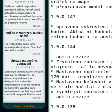
5.6.2013 12:39
Došlo ke změně mapového
zobrazení srážek, kdy při volbě
aktuálního stavu srážek se
nezobrazuje naměřená hodnota
za posledních 5 minut, ale srážky
za poslední hodinu.
Detail...
Změna v zobrazení budíku
deště
3.6.2013 12:17
Pro větší přehlednost jsme
upravili grafický výstup "budíku"
aktuálních srážek.
Detail...
Úprava mapového
zobrazení
18.3.2013 09:53
Dnes bylo aktualizováno chování
mapového zobrazení. Pro
otevření vyskakovacího
dialogu/hintu s detailem
meteostanice je nutné kliknout
na konkrétní vlaječku dané
meteostanice - pohyb myší nad
stanicí již nevyvolá žádnou akci.
Detail...
Zobrazit všechny