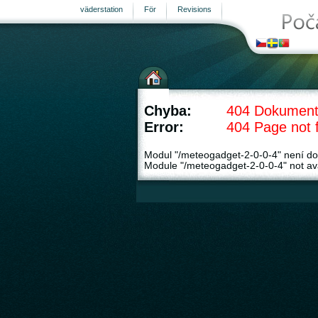
väderstation
För
Revisions
Chyba:
404 Dokument
Error:
404 Page not 
Modul "/meteogadget-2-0-0-4" není do
Module "/meteogadget-2-0-0-4" not ava