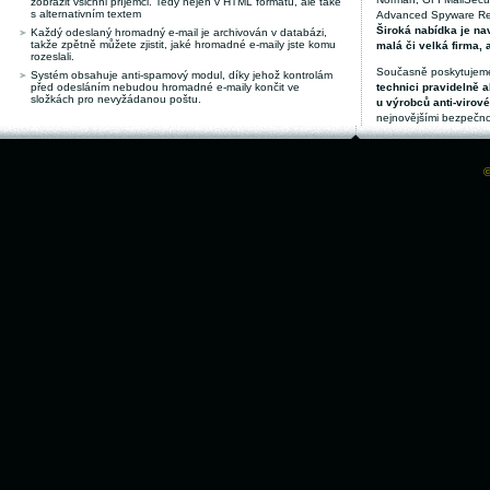
zobrazit všichni příjemci. Tedy nejen v HTML formátu, ale také
s alternativním textem
Advanced Spyware Remo
Široká nabídka je nav
Každý odeslaný hromadný e-mail je archivován v databázi,
takže zpětně můžete zjistit, jaké hromadné e-maily jste komu
malá či velká firma, 
rozeslali.
Současně poskytujeme
Systém obsahuje anti-spamový modul, díky jehož kontrolám
před odesláním nebudou hromadné e-maily končit ve
technici pravidelně a
složkách pro nevyžádanou poštu.
u výrobců anti-virov
nejnovějšími bezpečno
©