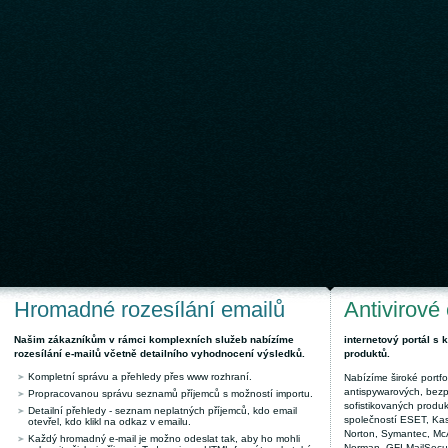
Hromadné rozesílání emailů
Antivirové
Našim zákazníkům v rámci komplexních služeb nabízíme
internetový portál s
rozesílání e-mailů včetně detailního vyhodnocení výsledků.
produktů.
Kompletní správu a přehledy přes www rozhraní.
Nabízíme široké portfol
antispywarových, bez
Propracovanou správu seznamů příjemců s možností importu.
sofistikovaných produk
Detailní přehledy - seznam neplatných příjemců, kdo email
společností ESET, Kas
otevřel, kdo klikl na odkaz v emailu.
Norton, Symantec, McAf
Každý hromadný e-mail je možno odeslat tak, aby ho mohli
Norman, GFI MailSecuri