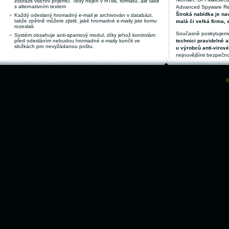
zobrazit všichni příjemci. Tedy nejen v HTML formátu, ale také
s alternativním textem
Advanced Spyware Remo
Široká nabídka je nav
Každý odeslaný hromadný e-mail je archivován v databázi,
takže zpětně můžete zjistit, jaké hromadné e-maily jste komu
malá či velká firma, 
rozeslali.
Současně poskytujeme
Systém obsahuje anti-spamový modul, díky jehož kontrolám
před odesláním nebudou hromadné e-maily končit ve
technici pravidelně a
složkách pro nevyžádanou poštu.
u výrobců anti-virov
nejnovějšími bezpečno
©