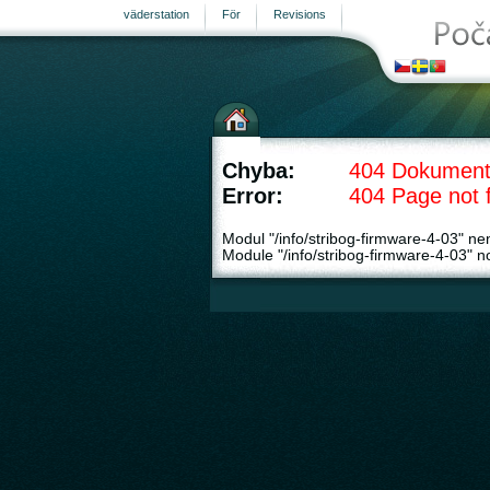
väderstation
För
Revisions
Chyba:
404 Dokument
Error:
404 Page not 
Modul "/info/stribog-firmware-4-03" ne
Module "/info/stribog-firmware-4-03" no