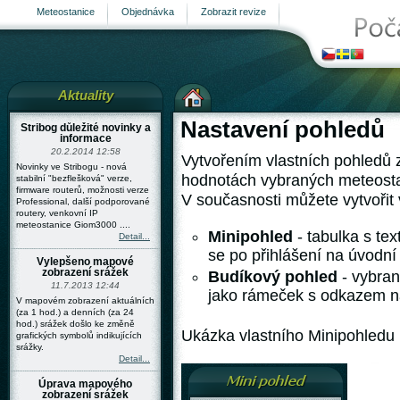
Meteostanice
Objednávka
Zobrazit revize
Aktuality
Nastavení pohledů
Stribog důležité novinky a
informace
20.2.2014 12:58
Vytvořením vlastních pohledů 
Novinky ve Stribogu - nová
hodnotách vybraných meteosta
stabilní "bezflešková" verze,
firmware routerů, možnosti verze
V současnosti můžete vytvořit 
Professional, další podporované
routery, venkovní IP
stránka
meteostanice Giom3000 ....
Minipohled
- tabulka s te
Detail...
se po přihlášení na úvodní
Vylepšeno mapové
zobrazení srážek
Budíkový pohled
- vybran
11.7.2013 12:44
jako rámeček s odkazem na
V mapovém zobrazení aktuálních
(za 1 hod.) a denních (za 24
hod.) srážek došlo ke změně
Ukázka vlastního Minipohledu
grafických symbolů indikujících
srážky.
Detail...
Úprava mapového
zobrazení srážek