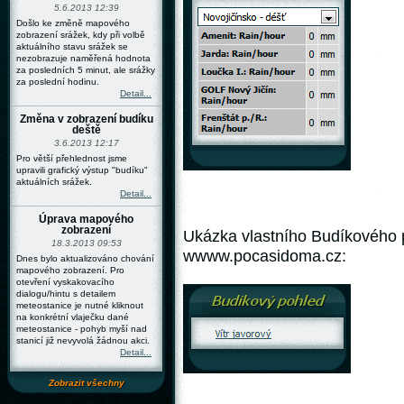
5.6.2013 12:39
Došlo ke změně mapového
zobrazení srážek, kdy při volbě
aktuálního stavu srážek se
nezobrazuje naměřená hodnota
za posledních 5 minut, ale srážky
za poslední hodinu.
Detail...
Změna v zobrazení budíku
deště
3.6.2013 12:17
Pro větší přehlednost jsme
upravili grafický výstup "budíku"
aktuálních srážek.
Detail...
Úprava mapového
zobrazení
Ukázka vlastního Budíkového 
18.3.2013 09:53
wwww.pocasidoma.cz:
Dnes bylo aktualizováno chování
mapového zobrazení. Pro
otevření vyskakovacího
dialogu/hintu s detailem
meteostanice je nutné kliknout
na konkrétní vlaječku dané
meteostanice - pohyb myší nad
stanicí již nevyvolá žádnou akci.
Detail...
Zobrazit všechny