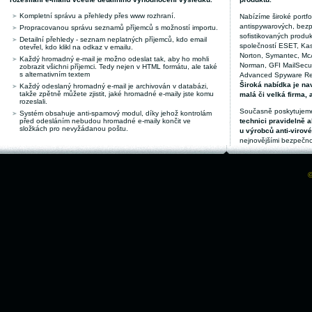
Kompletní správu a přehledy přes www rozhraní.
Nabízíme široké portfol
antispywarových, bez
Propracovanou správu seznamů příjemců s možností importu.
sofistikovaných produk
Detailní přehledy - seznam neplatných příjemců, kdo email
společností ESET, Kas
otevřel, kdo klikl na odkaz v emailu.
Norton, Symantec, McAf
Každý hromadný e-mail je možno odeslat tak, aby ho mohli
Norman, GFI MailSecuri
zobrazit všichni příjemci. Tedy nejen v HTML formátu, ale také
s alternativním textem
Advanced Spyware Remo
Široká nabídka je nav
Každý odeslaný hromadný e-mail je archivován v databázi,
takže zpětně můžete zjistit, jaké hromadné e-maily jste komu
malá či velká firma, 
rozeslali.
Současně poskytujeme
Systém obsahuje anti-spamový modul, díky jehož kontrolám
před odesláním nebudou hromadné e-maily končit ve
technici pravidelně a
složkách pro nevyžádanou poštu.
u výrobců anti-virov
nejnovějšími bezpečno
©