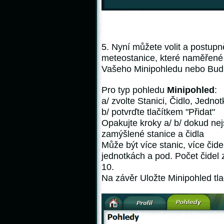
5. Nyní můžete volit a postup
meteostanice, které naměřené
Vašeho Minipohledu nebo Bud
Pro typ pohledu
Minipohled
:
a/ zvolte Stanici, Čidlo, Jedno
b/ potvrďte tlačítkem
"Přidat"
Opakujte kroky a/ b/ dokud ne
zamýšlené stanice a čidla
Může být více stanic, více čide
jednotkách a pod. Počet čide
10.
Na závěr Uložte Minipohled tl