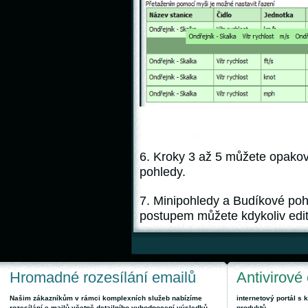
6. Kroky 3 až 5 můžete opakov
pohledy.
7. Minipohledy a Budíkové po
postupem můžete kdykoliv edit
Hromadné rozesílání emailů
Antivirové
Našim zákazníkům v rámci komplexních služeb nabízíme
internetový portál s
rozesílání e-mailů včetně detailního vyhodnocení výsledků.
produktů.